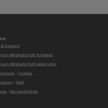
ICE
e & Support
ium-Mitgliedschaft kündigen
ium-Mitgliedschaft widerrufen
enschutz
/
Cookies
ressum
/
AGB
emap
/
Barrierefreiheit