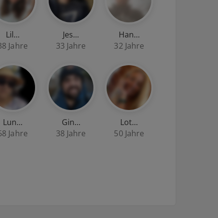
Lil…
Jes…
Han…
38 Jahre
33 Jahre
32 Jahre
Lun…
Gin…
Lot…
68 Jahre
38 Jahre
50 Jahre