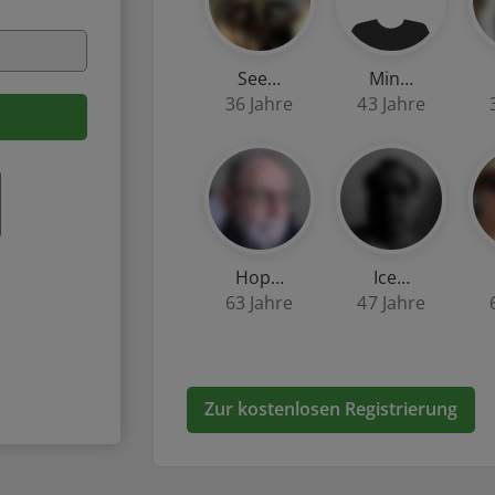
See…
Min…
36 Jahre
43 Jahre
Hop…
Ice…
63 Jahre
47 Jahre
Zur kostenlosen Registrierung