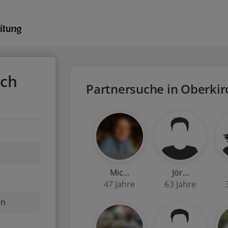
rch
Partnersuche in Oberkir
Mic…
Jör…
47 Jahre
63 Jahre
nn