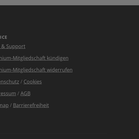
ICE
e & Support
ium-Mitgliedschaft kündigen
ium-Mitgliedschaft widerrufen
enschutz
/
Cookies
ressum
/
AGB
emap
/
Barrierefreiheit